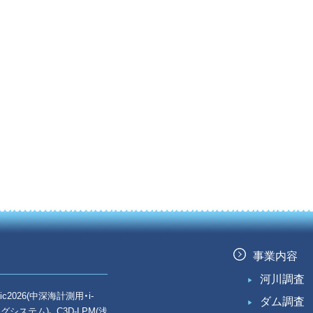
事業内容
河川調査
ic2026(中深海計測用・i-
ダム調査
ニングシステム)、 C3D-LPM(浅