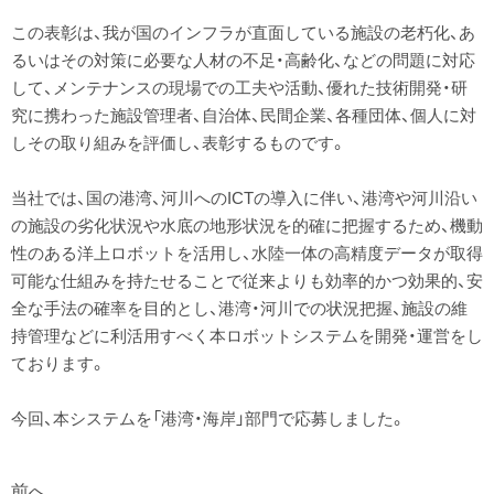
この表彰は、我が国のインフラが直面している施設の老朽化、あ
るいはその対策に必要な人材の不足・高齢化、などの問題に対応
して、メンテナンスの現場での工夫や活動、優れた技術開発・研
究に携わった施設管理者、自治体、民間企業、各種団体、個人に対
しその取り組みを評価し、表彰するものです。
当社では、国の港湾、河川へのICTの導入に伴い、港湾や河川沿い
の施設の劣化状況や水底の地形状況を的確に把握するため、機動
性のある洋上ロボットを活用し、水陸一体の高精度データが取得
可能な仕組みを持たせることで従来よりも効率的かつ効果的、安
全な手法の確率を目的とし、港湾・河川での状況把握、施設の維
持管理などに利活用すべく本ロボットシステムを開発・運営をし
ております。
今回、本システムを「港湾・海岸」部門で応募しました。
前へ