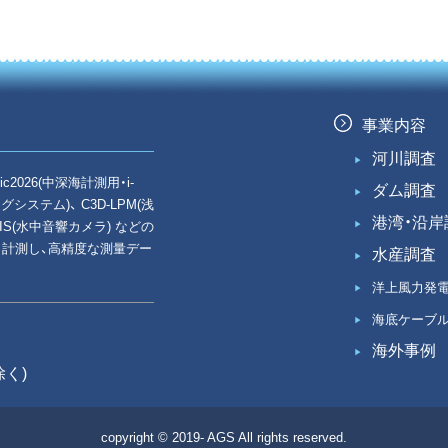
事業内容
河川調査
ic2026(中深海計測用・i-
ダム調査
ニングシステム)、 C3D-LPM(浅
港湾・沿岸
RIS(水中音響カメラ) などの
・計測し、高精度な測量デー
水産調査
洋上風力発
海底ケーブ
海外事例
除く)
copyright © 2019- AGS All rights reserved.