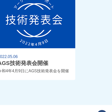
022.05.06
AGS技術発表会開催
令和4年4月9日にAGS技術発表会を開催
し、10名の社員が12テーマを発表しまし
た。 参加者全員で採点を行い、4月25日
に表彰式を行いました。 今回は初めて
WEB配信を行いました。 大きなトラブ
ルもなく、無事に終了するこ […]