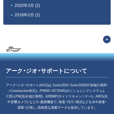
2020年3月
(2)
2018年2月
(1)
expand_less
アーク・ジオ・サポートについて
アーク・ジオ・サポート(AGS)は Sonic2024・Sonic2026(中深海計測用・
i-Construction対応)、 PHINS・OCTANS(ポジショニングシステム)、
C3D-LPM(浅水域計測用)、 4200MP(サイドスキャンソナー)、 ARIS(水
中音響カメラ) などの 最新機器で、海底・河川・湖沼などを水中探査・
調査・計測し、高精度な測量データを提供しています。