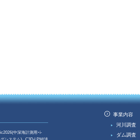
事業内容
河川調査
ic2026(中深海計測用・i-
ダム調査
ニングシステム)、 C3D-LPM(浅