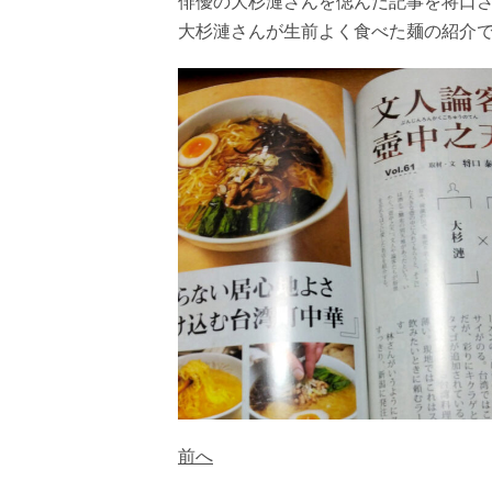
俳優の大杉漣さんを偲んだ記事を将口さ
大杉漣さんが生前よく食べた麺の紹介で
前へ